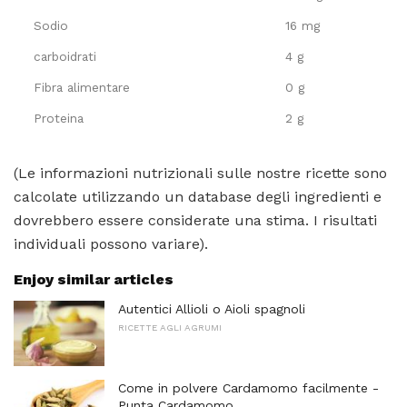
Sodio
16 mg
carboidrati
4 g
Fibra alimentare
0 g
Proteina
2 g
(Le informazioni nutrizionali sulle nostre ricette sono
calcolate utilizzando un database degli ingredienti e
dovrebbero essere considerate una stima. I risultati
individuali possono variare).
Enjoy similar articles
Autentici Allioli o Aioli spagnoli
RICETTE AGLI AGRUMI
Come in polvere Cardamomo facilmente -
Punta Cardamomo