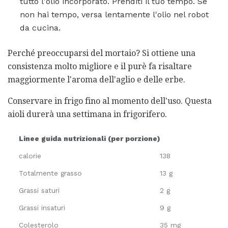
tutto l'olio incorporato. Prenditi il ​​tuo tempo. Se
non hai tempo, versa lentamente l'olio nel robot
da cucina.
Perché preoccuparsi del mortaio? Si ottiene una
consistenza molto migliore e il purè fa risaltare
maggiormente l'aroma dell'aglio e delle erbe.
Conservare in frigo fino al momento dell'uso. Questa
aioli durerà una settimana in frigorifero.
Linee guida nutrizionali (per porzione)
calorie
138
Totalmente grasso
13 g
Grassi saturi
2 g
Grassi insaturi
9 g
Colesterolo
35 mg