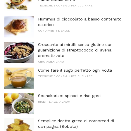
TECNICHE E CONSIGLI PER CUCINARE
Hummus di cioccolato a basso contenuto
calorico
CONDIMENTI E SALSE
Croccante ai mirtilli senza glutine con
guarnizione di streptococco di avena
aromatizzata
CIBO AMERICANO
Come fare il sugo perfetto ogni volta
TECNICHE E CONSIGLI PER CUCINARE
Spanakorizo: spinaci e riso greci
RICETTE AGLI AGRUMI
Semplice ricetta greca di cornbread di
campagna (Bobota)