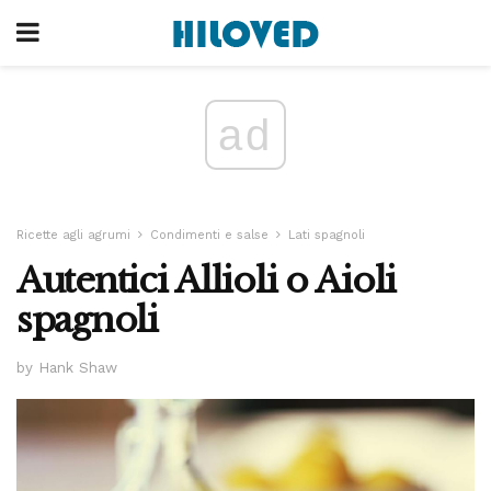
ad
Ricette agli agrumi
Condimenti e salse
Lati spagnoli
Autentici Allioli o Aioli
spagnoli
by Hank Shaw