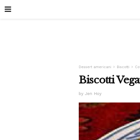
Dessert americani
Biscotti
Co
Biscotti Veg
by Jen Hoy