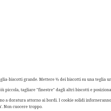
aglia-biscotti grande. Mettere ½ dei biscotti su una teglia u
iù piccola, tagliare "finestre" dagli altri biscotti e posizion
ino a doratura attorno ai bordi. I cookie solidi inforneranno
ra'. Non cuocere troppo.