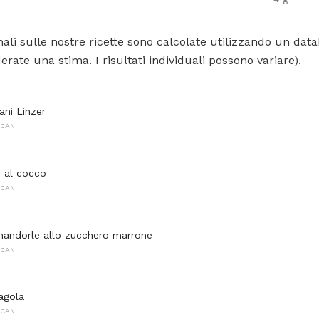
ali sulle nostre ricette sono calcolate utilizzando un data
rate una stima. I risultati individuali possono variare).
ani Linzer
CANI
 al cocco
CANI
 mandorle allo zucchero marrone
CANI
ragola
CANI