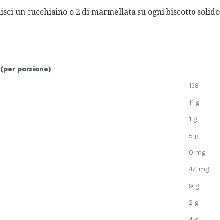
sci un cucchiaino o 2 di marmellata su ogni biscotto solido.
 (per porzione)
138
11 g
1 g
5 g
0 mg
47 mg
9 g
2 g
4 g