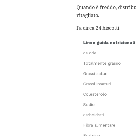
Quando è freddo, distribui
ritagliato.
Fa circa 24 biscotti
Linee guida nutrizionali
calorie
Totalmente grasso
Grassi saturi
Grassi insaturi
Colesterolo
Sodio
carboidrati
Fibra alimentare
Proteina