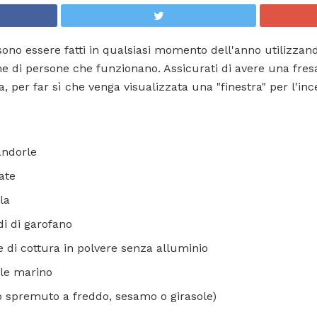
ssono essere fatti in qualsiasi momento dell'anno utilizzan
orme di persone che funzionano. Assicurati di avere una fre
a, per far sì che venga visualizzata una "finestra" per l'i
andorle
ate
la
di di garofano
e di cottura in polvere senza alluminio
ale marino
co spremuto a freddo, sesamo o girasole)