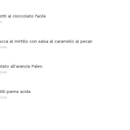
otti al cioccolato facile
NO
ucca al mirtillo con salsa al caramello al pecan
CANI
elato all'arancia Paleo
CANI
tilli panna acida
CANI