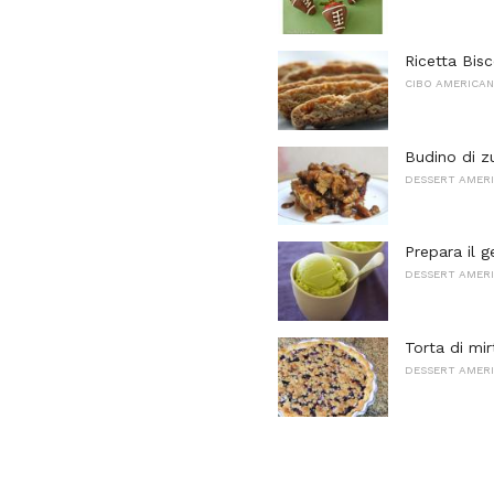
Ricetta Bisc
CIBO AMERICA
Budino di z
DESSERT AMERI
Prepara il g
DESSERT AMERI
Torta di mir
DESSERT AMERI