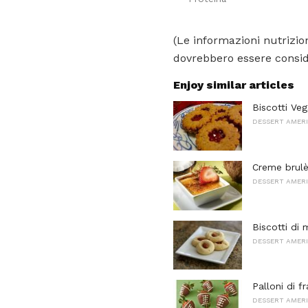
(Le informazioni nutrizion
dovrebbero essere conside
Enjoy similar articles
Biscotti Veg
DESSERT AMERI
Creme brulè
DESSERT AMERI
Biscotti di
DESSERT AMERI
Palloni di f
DESSERT AMERI