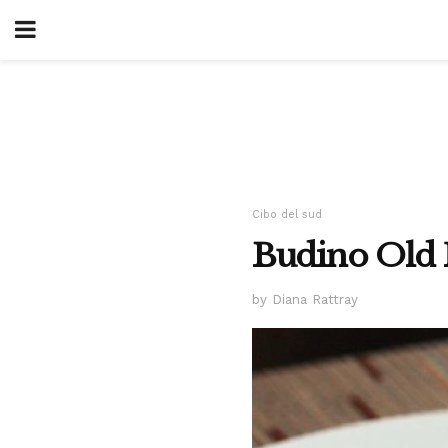
Cibo del sud
Budino Old F
by Diana Rattray