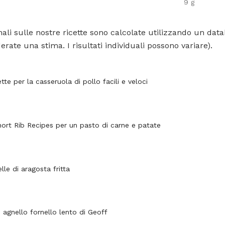
9 g
ali sulle nostre ricette sono calcolate utilizzando un data
rate una stima. I risultati individuali possono variare).
ette per la casseruola di pollo facili e veloci
ort Rib Recipes per un pasto di carne e patate
elle di aragosta fritta
 agnello fornello lento di Geoff