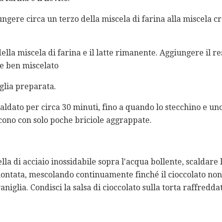
ngere circa un terzo della miscela di farina alla miscela 
della miscela di farina e il latte rimanente. Aggiungere il r
o e ben miscelato
glia preparata.
ldato per circa 30 minuti, fino a quando lo stecchino e uno 
scono con solo poche briciole aggrappate.
lla di acciaio inossidabile sopra l'acqua bollente, scaldare l
ntata, mescolando continuamente finché il cioccolato non s
aniglia. Condisci la salsa di cioccolato sulla torta raffredda