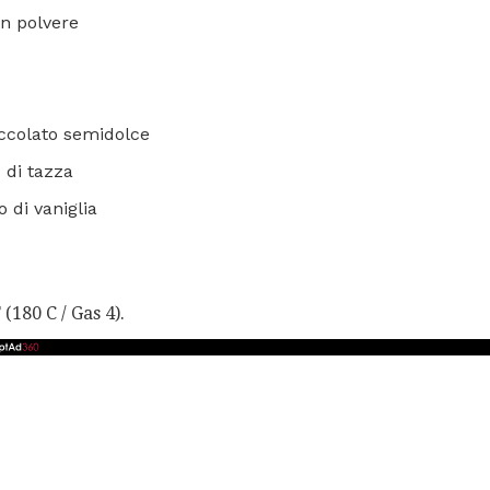
 in polvere
occolato semidolce
 di tazza
o di vaniglia
 (180 C / Gas 4).