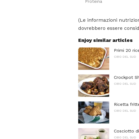
Proteina
(Le informazioni nutrizion
dovrebbero essere conside
Enjoy similar articles
Primi 20 ric
CIBO DEL SUD
Crockpot Sh
CIBO DEL SUD
Ricetta fritt
CIBO DEL SUD
Cosciotto di
CIBO DEL SUD