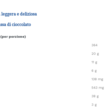
leggera e deliziosa
ssa di cioccolato
 (per porzione)
364
20 g
11 g
6 g
138 mg
543 mg
38 g
3 g