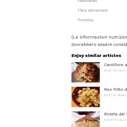
carboidrati
Fibra alimentare
Proteina
(Le informazioni nutrizion
dovrebbero essere conside
Enjoy similar articles
Cavolfiore 
RICETTE AGLI 
Riso fritto d
RICETTE VEGET
Ricetta del 
RICETTE AGLI 