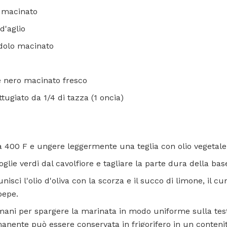
o macinato
d'aglio
ndolo macinato
e nero macinato fresco
tugiato da 1/4 di tazza (1 oncia)
 a 400 F e ungere leggermente una teglia con olio vegetal
glie verdi dal cavolfiore e tagliare la parte dura della bas
isci l'olio d'oliva con la scorza e il succo di limone, il cumi
 pepe.
mani per spargere la marinata in modo uniforme sulla testa
manente può essere conservata in frigorifero in un conten