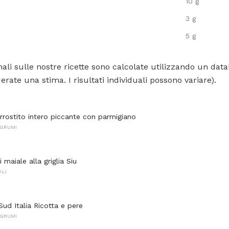
10 g
3 g
5 g
ali sulle nostre ricette sono calcolate utilizzando un data
rate una stima. I risultati individuali possono variare).
arrostito intero piccante con parmigiano
AGRUMI
i maiale alla griglia Siu
ALI
Sud Italia Ricotta e pere
AGRUMI