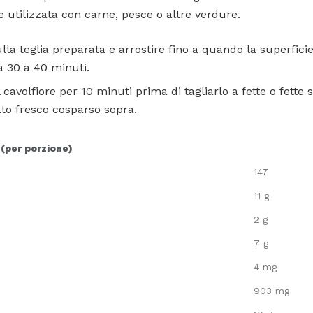
e utilizzata con carne, pesce o altre verdure.
ulla teglia preparata e arrostire fino a quando la superficie
 30 a 40 minuti.
 cavolfiore per 10 minuti prima di tagliarlo a fette o fette
ato fresco cosparso sopra.
 (per porzione)
147
11 g
2 g
7 g
4 mg
903 mg