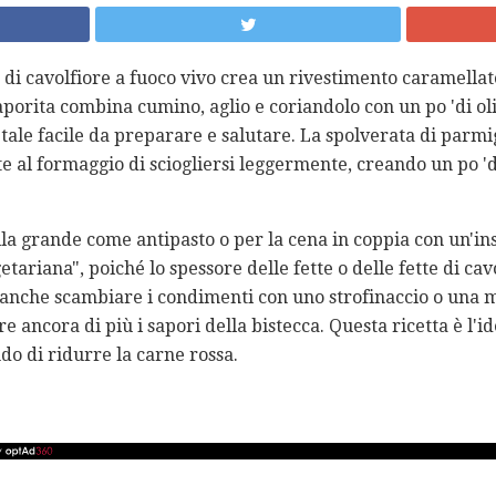
a di cavolfiore a fuoco vivo crea un rivestimento caramell
aporita combina cumino, aglio e coriandolo con un po 'di oli
tale facile da preparare e salutare. La spolverata di parmig
e al formaggio di sciogliersi leggermente, creando un po 'd
lla grande come antipasto o per la cena in coppia con un'ins
etariana", poiché lo spessore delle fette o delle fette di ca
oi anche scambiare i condimenti con uno strofinaccio o una m
e ancora di più i sapori della bistecca. Questa ricetta è l'
ndo di ridurre la carne rossa.