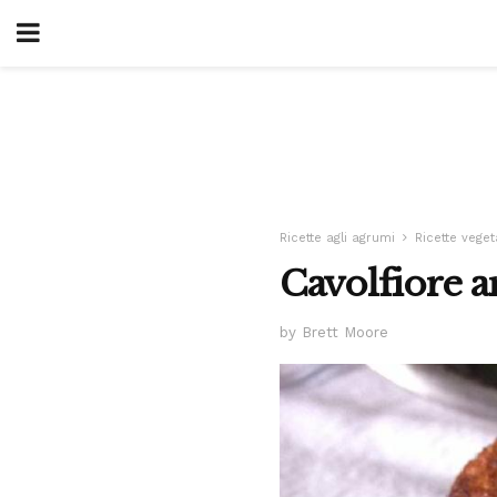
Ricette agli agrumi
Ricette veget
Cavolfiore a
by Brett Moore