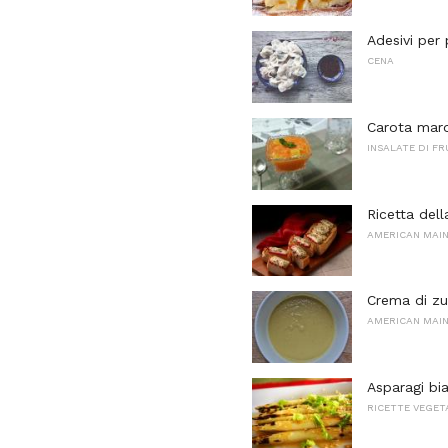
Adesivi per 
CENA
Carota maroc
INSALATE DI F
Ricetta dell
AMERICAN MAI
Crema di zu
AMERICAN MAI
Asparagi bia
RICETTE VEGET