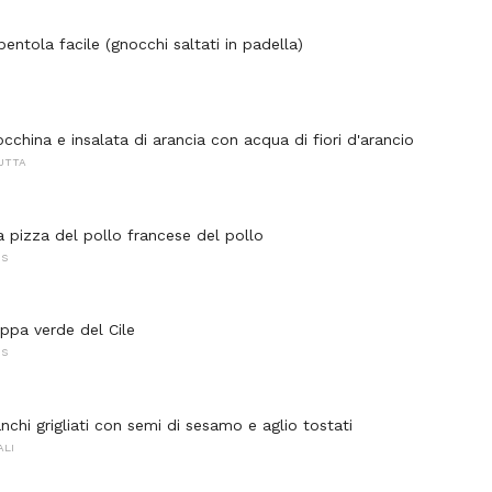
pentola facile (gnocchi saltati in padella)
china e insalata di arancia con acqua di fiori d'arancio
RUTTA
a pizza del pollo francese del pollo
NS
ppa verde del Cile
NS
nchi grigliati con semi di sesamo e aglio tostati
ALI