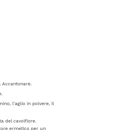
e. Accantonare.
e.
no, l'aglio in polvere, il
 del cavolfiore.
itore ermetico per un