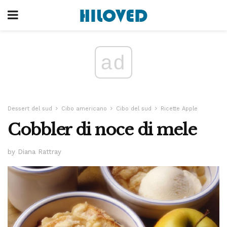
ad
Dessert del sud
Cibo americano
Cibo del sud
Ricette Apple
Cobbler di noce di mele
by Diana Rattray