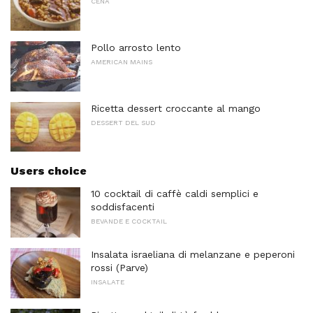
CENA
Pollo arrosto lento
AMERICAN MAINS
Ricetta dessert croccante al mango
DESSERT DEL SUD
Users choice
10 cocktail di caffè caldi semplici e
soddisfacenti
BEVANDE E COCKTAIL
Insalata israeliana di melanzane e peperoni
rossi (Parve)
INSALATE