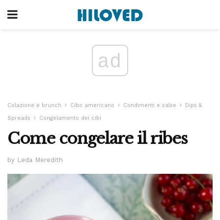
ad
Colazione e brunch
Cibo americano
Condimenti e salse
Dips &
Spreads
Congelamento dei cibi
Come congelare il ribes
by Leda Meredith