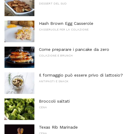
DESSERT DEL SUD
Hash Brown Egg Casserole
CASSERUOLE PER LA COLAZIONE
Come preparare i pancake da zero
COLAZIONE E BRUNCH
Il formaggio può essere privo di lattosio?
ANTIPASTI E SNACK
Broccoli saltati
CENA
Texas Rib Marinade
CENA