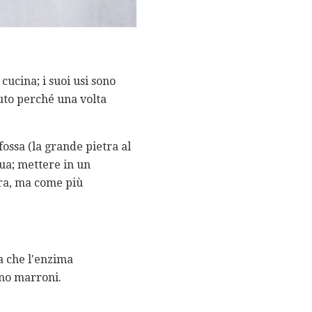
cucina; i suoi usi sono
nuto perché una volta
fossa (la grande pietra al
qua; mettere in un
ura, ma come più
ta che l'enzima
ano marroni.