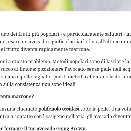
no dei frutti più popolari - e particolarmente salutari - in 
nte, usare un avocado significa lasciarlo fino all'ultimo mi
e del frutto diventa rapidamente marrone.
ioni a questo problema. Metodi popolari sono di lasciare la 
n succo di limone; posizionare l'avocado senza pelle nell'ac
on una cipolla tagliata. Questi metodi rallentano la dorat
o sulla consistenza non sono ideali.
venta marrone?
 enzima chiamato
polifenolo ossidasi
sotto la pelle. Una vol
ntra a contatto con l'ossigeno nell'aria, gli avocado divent
per fermare il tuo avocado Going Brown