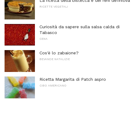
La ricetta della bistecca e dei reni definitiva
RICETTE VEGETALI
Curiosità da sapere sulla salsa calda di
Tabasco
CENA
Cos'è lo zabaione?
BEVANDE NATALIZIE
Ricetta Margarita di Patch aspro
CIBO AMERICANO