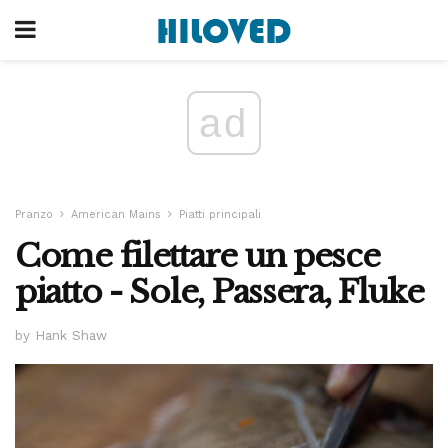
ad
Pranzo
American Mains
Piatti principali
Come filettare un pesce
piatto - Sole, Passera, Fluke
by Hank Shaw