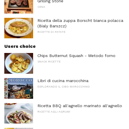
Grilling Stone
CENA
Ricetta della zuppa Borscht bianca polacca
(Bialy Barszcz)
RICETTE DI PATATE
Users choice
Chips Butternut Squash - Metodo forno
SNACK RICETTE
Libri di cucina marocchina
ESPLORANDO IL CIBO MAROCCHINO
Ricetta BBQ all'agnello marinato all'agnello
RICETTE AGLI AGRUMI