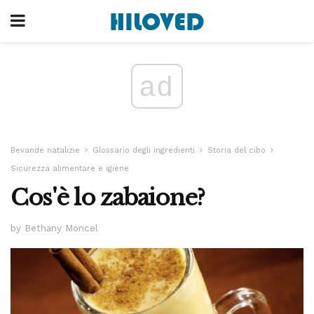
ad
Bevande natalizie
Glossario degli ingredienti
Storia del cibo
Sicurezza alimentare e igiene
Cos'è lo zabaione?
by Bethany Moncel