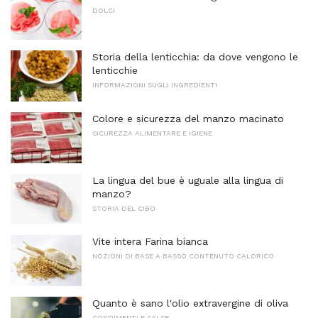
DOLCI
Storia della lenticchia: da dove vengono le
lenticchie
INFORMAZIONI SUGLI INGREDIENTI
Colore e sicurezza del manzo macinato
SICUREZZA ALIMENTARE E IGIENE
La lingua del bue è uguale alla lingua di
manzo?
STORIA DEL CIBO
Vite intera Farina bianca
NOZIONI DI BASE A BASSO CONTENUTO CALORICO
Quanto è sano l'olio extravergine di oliva
CONDIMENTI E SALSE