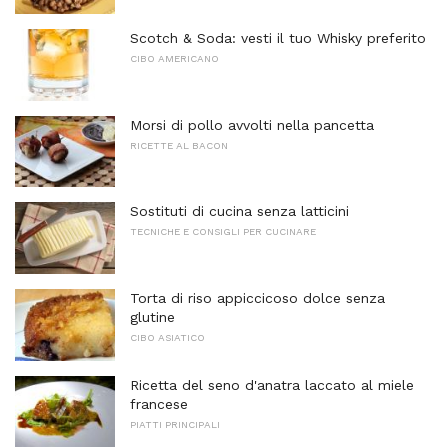
Scotch & Soda: vesti il ​​tuo Whisky preferito
CIBO AMERICANO
Morsi di pollo avvolti nella pancetta
RICETTE AL BACON
Sostituti di cucina senza latticini
TECNICHE E CONSIGLI PER CUCINARE
Torta di riso appiccicoso dolce senza
glutine
CIBO ASIATICO
Ricetta del seno d'anatra laccato al miele
francese
PIATTI PRINCIPALI