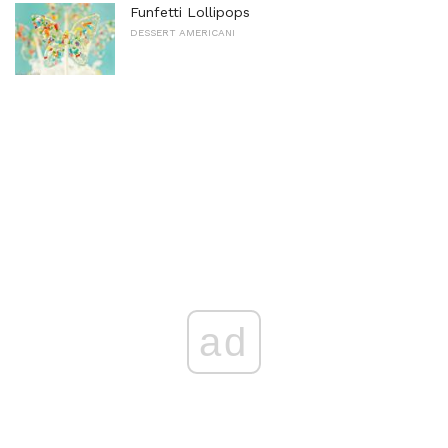
Funfetti Lollipops
DESSERT AMERICANI
ad