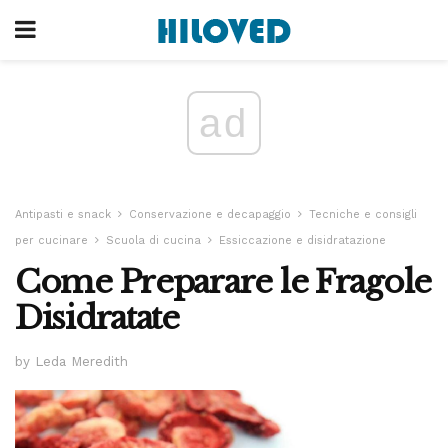
ad
Antipasti e snack
Conservazione e decapaggio
Tecniche e consigli
per cucinare
Scuola di cucina
Essiccazione e disidratazione
Come Preparare le Fragole
Disidratate
by Leda Meredith