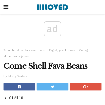
ad
Tecniche alimentari americane
Fagioli, piselli o riso
Consigli
alimentari regionali
Come Shell Fava Beans
by Molly Watson
01 di 10