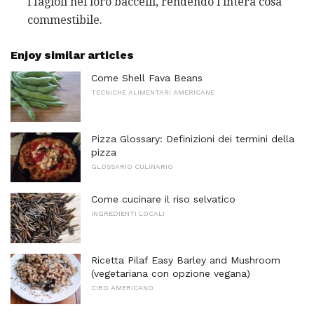
i fagioli nei loro baccelli, rendendo l'intera cosa
commestibile.
Enjoy similar articles
Come Shell Fava Beans
TECNICHE ALIMENTARI AMERICANE
Pizza Glossary: ​​Definizioni dei termini della
pizza
GLOSSARIO CULINARIO
Come cucinare il riso selvatico
INGREDIENTI LOCALI
Ricetta Pilaf Easy Barley and Mushroom
(vegetariana con opzione vegana)
CIBO AMERICANO