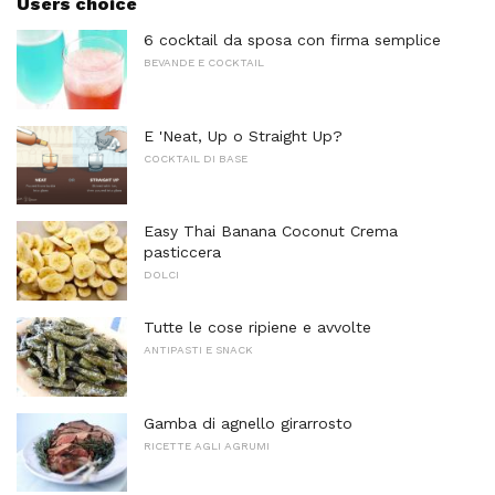
Users choice
6 cocktail da sposa con firma semplice
BEVANDE E COCKTAIL
E 'Neat, Up o Straight Up?
COCKTAIL DI BASE
Easy Thai Banana Coconut Crema
pasticcera
DOLCI
Tutte le cose ripiene e avvolte
ANTIPASTI E SNACK
Gamba di agnello girarrosto
RICETTE AGLI AGRUMI