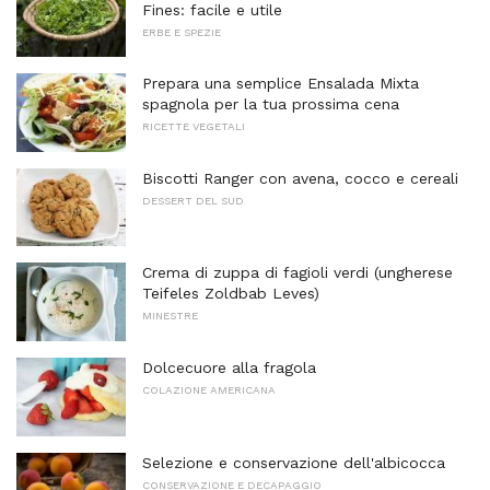
Fines: facile e utile
ERBE E SPEZIE
Prepara una semplice Ensalada Mixta
spagnola per la tua prossima cena
RICETTE VEGETALI
Biscotti Ranger con avena, cocco e cereali
DESSERT DEL SUD
Crema di zuppa di fagioli verdi (ungherese
Teifeles Zoldbab Leves)
MINESTRE
Dolcecuore alla fragola
COLAZIONE AMERICANA
Selezione e conservazione dell'albicocca
CONSERVAZIONE E DECAPAGGIO