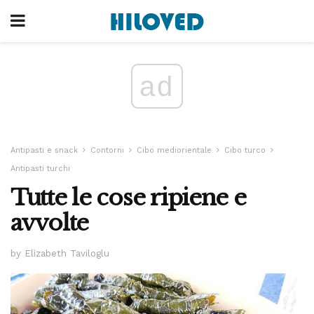
ad
Antipasti e snack
Contorni
Cibo mediorientale
Cibo turco
Antipasti turchi
Tutte le cose ripiene e
avvolte
by Elizabeth Taviloglu