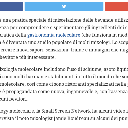
una pratica speciale di miscelazione delle bevande utilizza
ienza per comprendere e sperimentare gli ingredienti dei co
pratica della
gastronomia molecolare
(che funziona in modo 
a è diventata uno studio popolare di molti mixologi. Lo sco
er creare nuovi sapori, sensazioni, trame e immagini che mi
bevitore più interessante.
xologia molecolare includono l'uso di schiume, azoto liquid
 Ci sono molti barman e stabilimenti in tutto il mondo che so
 molecolare, così come ci sono ristoranti specializzati nell
lte è propagandata come nuova, ingannevole e, con l'assenza
uni bevitori.
logy molecolare, la Small Screen Network ha alcuni video i
ervista il noto mixologist Jamie Boudreau su alcuni dei punt