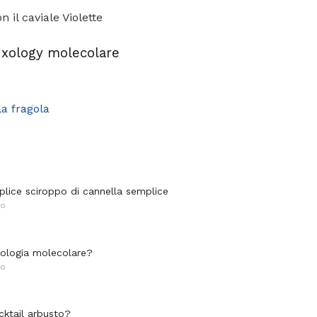
n il caviale Violette
ixology molecolare
la fragola
plice sciroppo di cannella semplice
NO
xologia molecolare?
NO
cktail arbusto?