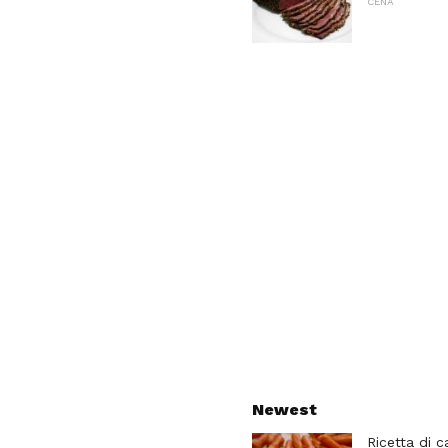
CENA
Newest
Ricetta di c