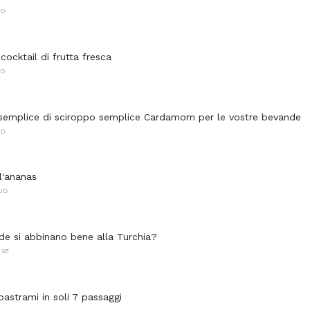
NO
 cocktail di frutta fresca
NO
 semplice di sciroppo semplice Cardamom per le vostre bevande
NO
l'ananas
UD
de si abbinano bene alla Turchia?
ASE
pastrami in soli 7 passaggi