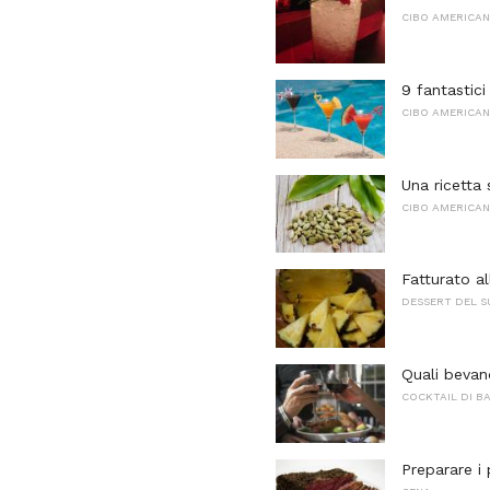
CIBO AMERICA
9 fantastici
CIBO AMERICA
Una ricetta
CIBO AMERICA
Fatturato al
DESSERT DEL S
Quali bevan
COCKTAIL DI B
Preparare i 