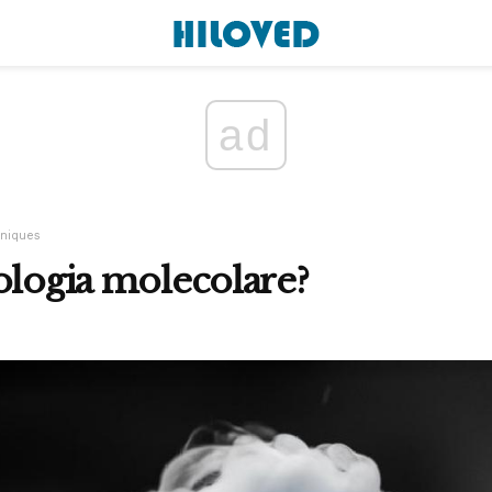
ad
hniques
ologia molecolare?