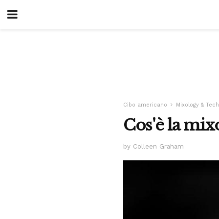
Cibo americano
Mixology & Tec
Cos'è la mix
by Colleen Graham