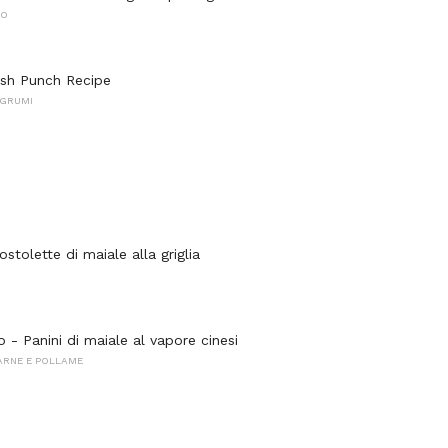
NO
rish Punch Recipe
AGRUMI
ostolette di maiale alla griglia
 - Panini di maiale al vapore cinesi
CARNE E POLLAME