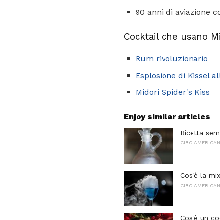
90 anni di aviazione co
Cocktail che usano M
Rum rivoluzionario
Esplosione di Kissel al
Midori Spider's Kiss
Enjoy similar articles
Ricetta sem
CIBO AMERICA
Cos'è la mi
CIBO AMERICA
Cos'è un co