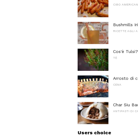
CIBO AMERICA
Bushmills I
RICETTE AGLI 
Cos'è Tulsi?
TÈ
Arrosto di c
CENA
Char Siu Bao
ANTIPASTI DI 
Users choice