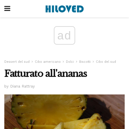
ad
Dessert del sud
Cibo americano
Dolci
Biscotti
Cibo del sud
Fatturato all'ananas
by Diana Rattray