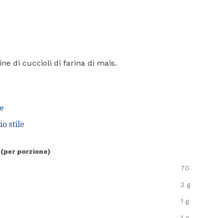
ine di cuccioli di farina di mais.
se
o stile
 (per porzione)
70
2 g
1 g
1 g