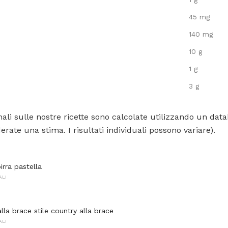
45 mg
140 mg
10 g
1 g
3 g
ali sulle nostre ricette sono calcolate utilizzando un data
rate una stima. I risultati individuali possono variare).
birra pastella
ALI
lla brace stile country alla brace
ALI