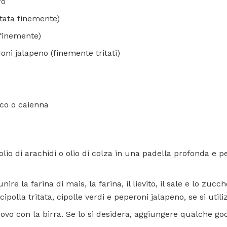
ro
ritata finemente)
e finemente)
oni jalapeno (finemente tritati)
sco o caienna
i olio di arachidi o olio di colza in una padella profonda e 
nire la farina di mais, la farina, il lievito, il sale e lo zuc
ipolla tritata, cipolle verdi e peperoni jalapeno, se si utili
'uovo con la birra. Se lo si desidera, aggiungere qualche go