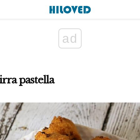
ad
irra pastella