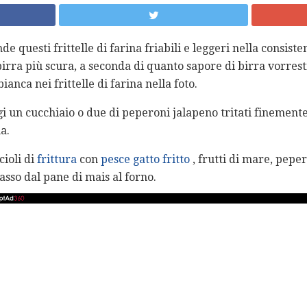
de questi frittelle di farina friabili e leggeri nella consis
irra più scura, a seconda di quanto sapore di birra vorresti 
anca nei frittelle di farina nella foto.
gi un cucchiaio o due di peperoni jalapeno tritati finemente
a.
cioli di
frittura
con
pesce gatto fritto
, frutti di mare, pep
asso dal pane di mais al forno.