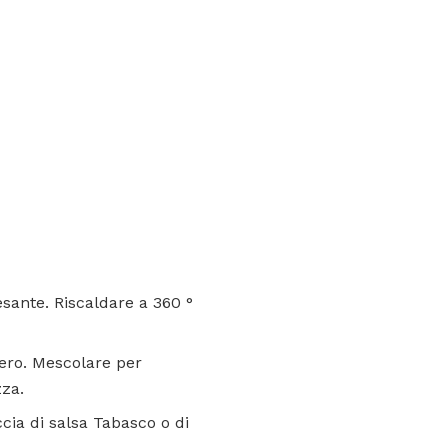
pesante. Riscaldare a 360 °
chero. Mescolare per
zza.
ccia di salsa Tabasco o di