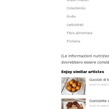
Colesterolo
Sodio
carboidrati
Fibra alimentare
Proteina
(Le informazioni nutrizion
dovrebbero essere conside
Enjoy similar articles
Cuccioli di 
RICETTE VEGET
Costolette a
RICETTE VEGET