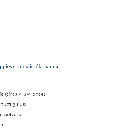
pies con mais alla panna
is (circa 4 3/4 once)
tutti gli usi
in polvere
ale