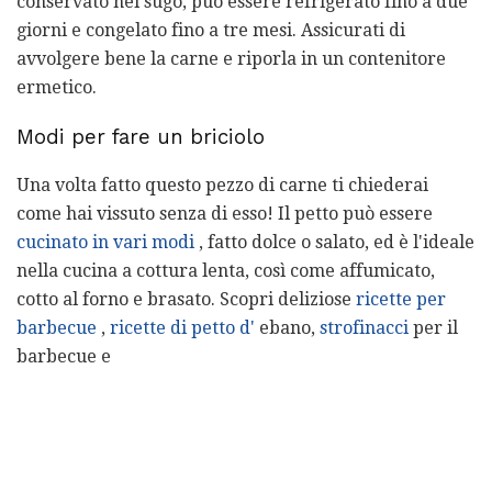
conservato nel sugo, può essere refrigerato fino a due
giorni e congelato fino a tre mesi. Assicurati di
avvolgere bene la carne e riporla in un contenitore
ermetico.
Modi per fare un briciolo
Una volta fatto questo pezzo di carne ti chiederai
come hai vissuto senza di esso! Il petto può essere
cucinato in vari modi
, fatto dolce o salato, ed è l'ideale
nella cucina a cottura lenta, così come affumicato,
cotto al forno e brasato. Scopri deliziose
ricette per
barbecue
,
ricette di
petto d'
ebano,
strofinacci
per il
barbecue e