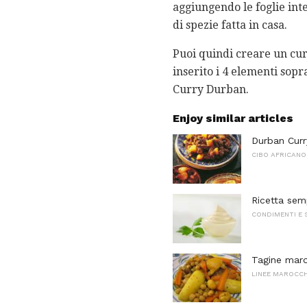
aggiungendo le foglie int
di spezie fatta in casa.
Puoi quindi creare un cur
inserito i 4 elementi sopr
Curry Durban.
Enjoy similar articles
Durban Curr
CIBO AFRICANO
Ricetta sem
CONDIMENTI E 
Tagine maro
LINEE MAROCCH