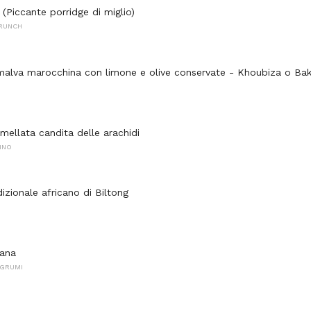
(Piccante porridge di miglio)
BRUNCH
 malva marocchina con limone e olive conservate - Khoubiza o Ba
mellata candita delle arachidi
INO
izionale africano di Biltong
cana
AGRUMI