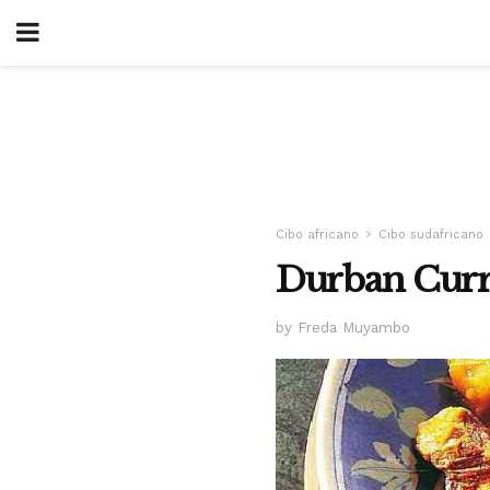
Cibo africano
Cibo sudafricano
Durban Curr
by Freda Muyambo