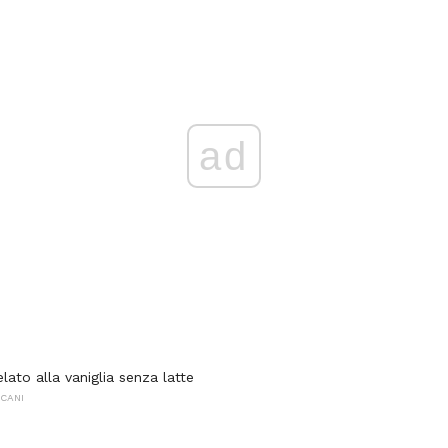
ad
elato alla vaniglia senza latte
CANI