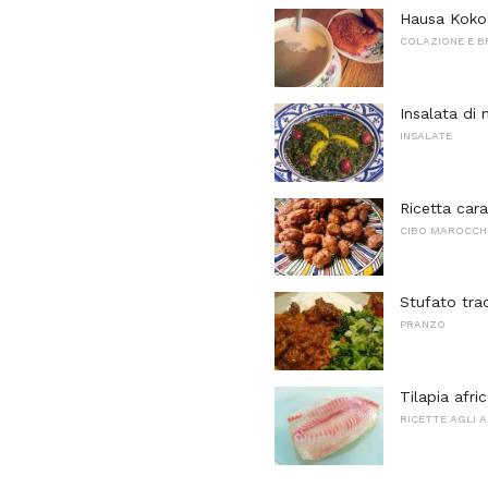
Hausa Koko 
COLAZIONE E 
Insalata di
INSALATE
Ricetta cara
CIBO MAROCCH
Stufato trad
PRANZO
Tilapia afri
RICETTE AGLI 