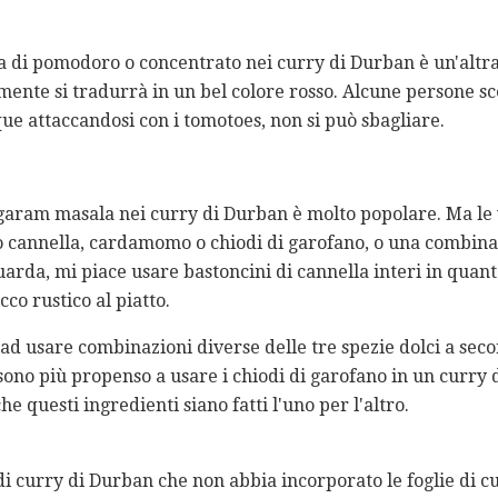
a di pomodoro o concentrato nei curry di Durban è un'altra 
ente si tradurrà in un bel colore rosso. Alcune persone sc
ue attaccandosi con i tomotoes, non si può sbagliare.
 garam masala nei curry di Durban è molto popolare. Ma le v
 cannella, cardamomo o chiodi di garofano, o una combinazi
arda, mi piace usare bastoncini di cannella interi in quant
co rustico al piatto.
ad usare combinazioni diverse delle tre spezie dolci a seco
sono più propenso a usare i chiodi di garofano in un curry 
 questi ingredienti siano fatti l'uno per l'altro.
i curry di Durban che non abbia incorporato le foglie di cu