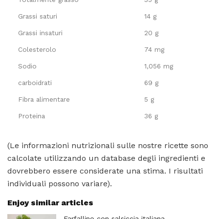
Grassi saturi
14 g
Grassi insaturi
20 g
Colesterolo
74 mg
Sodio
1,056 mg
carboidrati
69 g
Fibra alimentare
5 g
Proteina
36 g
(Le informazioni nutrizionali sulle nostre ricette sono
calcolate utilizzando un database degli ingredienti e
dovrebbero essere considerate una stima. I risultati
individuali possono variare).
Enjoy similar articles
Farfallino con salsiccia italiana