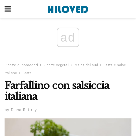
ad
Ricette di pomodori
Ricette vegetali
Mains del sud
Pasta e salse
italiane
Pasta
Farfallino con salsiccia
italiana
by Diana Rattray