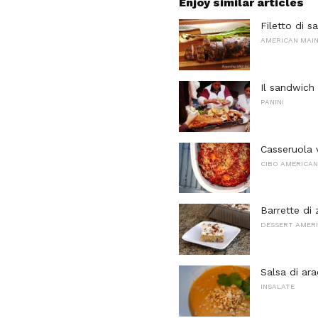
Enjoy similar articles
Filetto di s
AMERICAN MAI
Il sandwich 
PANINI
Casseruola 
CIBO AMERICA
Barrette di
DESSERT AMERI
Salsa di ara
INSALATE