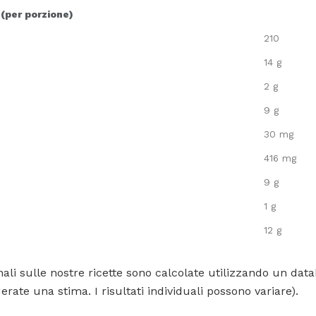
 (per porzione)
210
14 g
2 g
9 g
30 mg
416 mg
9 g
1 g
12 g
ali sulle nostre ricette sono calcolate utilizzando un data
rate una stima. I risultati individuali possono variare).