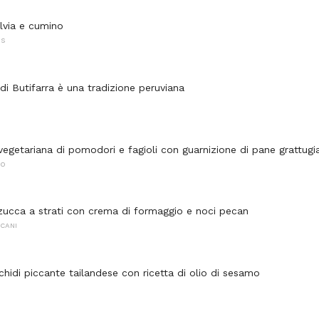
alvia e cumino
NS
di Butifarra è una tradizione peruviana
vegetariana di pomodori e fagioli con guarnizione di pane grattugi
NO
 zucca a strati con crema di formaggio e noci pecan
CANI
chidi piccante tailandese con ricetta di olio di sesamo