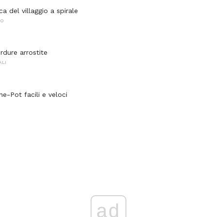
ca del villaggio a spirale
NO
rdure arrostite
ALI
e-Pot facili e veloci
ad