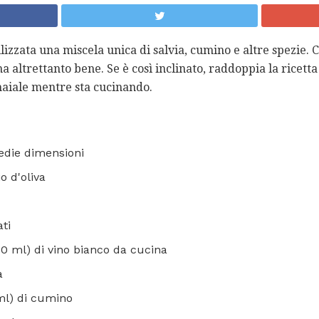
lizzata una miscela unica di salvia, cumino e altre spezie. C
a altrettanto bene. Se è così inclinato, raddoppia la ricett
maiale mentre sta cucinando.
medie dimensioni
o d'oliva
ati
30 ml) di vino bianco da cucina
a
 ml) di cumino