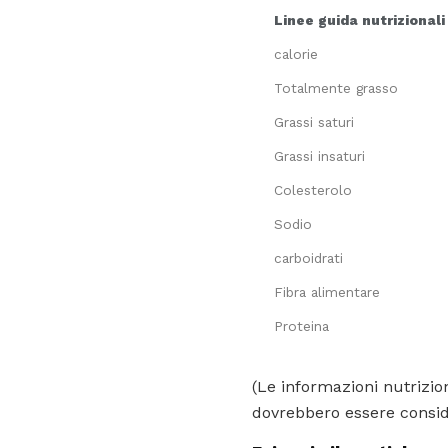
Linee guida nutrizionali
calorie
Totalmente grasso
Grassi saturi
Grassi insaturi
Colesterolo
Sodio
carboidrati
Fibra alimentare
Proteina
(Le informazioni nutrizion
dovrebbero essere conside