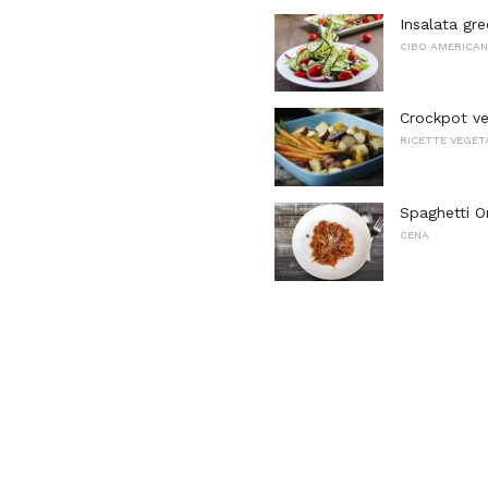
Insalata gre
CIBO AMERICA
Crockpot ve
RICETTE VEGET
Spaghetti On
CENA