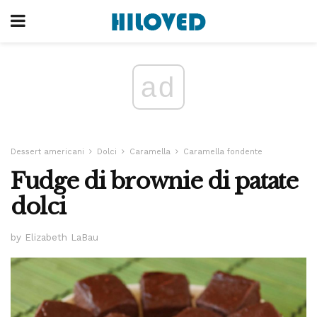
ad
Dessert americani
Dolci
Caramella
Caramella fondente
Fudge di brownie di patate
dolci
by Elizabeth LaBau