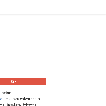
etariane e
ali
e senza colesterolo
e, insalate, fritture,