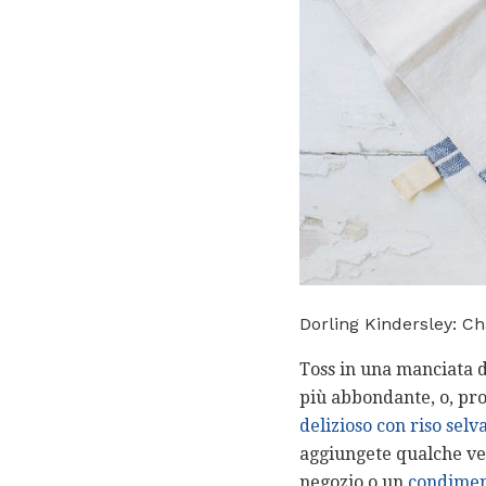
Dorling Kindersley: Ch
Toss in una manciata di
più abbondante, o, pr
delizioso con riso selva
aggiungete qualche ver
negozio o un
condimen