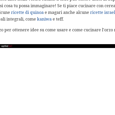
asi cosa tu possa immaginare! Se ti piace cucinare con cereal
alcune
ricette di quinoa
e magari anche alcune
ricette israe
ali integrali, come
kaniwa
e teff.
zo per ottenere idee su come usare e come cucinare l'orzo n