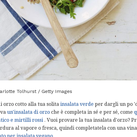
arlotte Tolhurst / Getty Images
 orzo cotto alla tua solita
insalata verde
per dargli un po '
ova
un'insalata di orzo
che è completa in sé e per sé, come
q
tico e mirtilli rossi
. Vuoi provare la tua insalata d'orzo? Pr
dura al vapore o fresca, quindi completatela con una vinai
to per insalata vegano
.