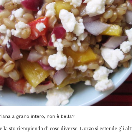
riana a grano intero, non è bella?
e la sto riempiendo di cose diverse. L'orzo si estende gli alt