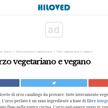
ad
an Mains
Alimentazione vegetariana
Cibo vegetariano e vegano
orzo vegetariano e vegano
ricette di orzo casalingo da provare: tutte interamente veg
. L'orzo perlato è un sano ingrediente a base di
fibre integr
o fisso nella vostra cucina. L'orzo può essere usato in zupp