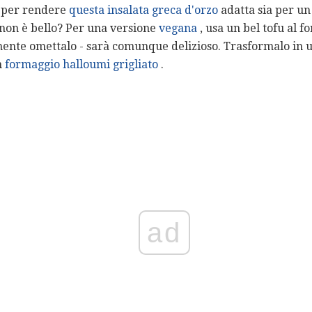
e, per rendere
questa insalata greca d'orzo
adatta sia per un 
 non è bello? Per una versione
vegana
, usa un bel tofu al f
emente omettalo - sarà comunque delizioso. Trasformalo in 
n
formaggio halloumi grigliato
.
ad