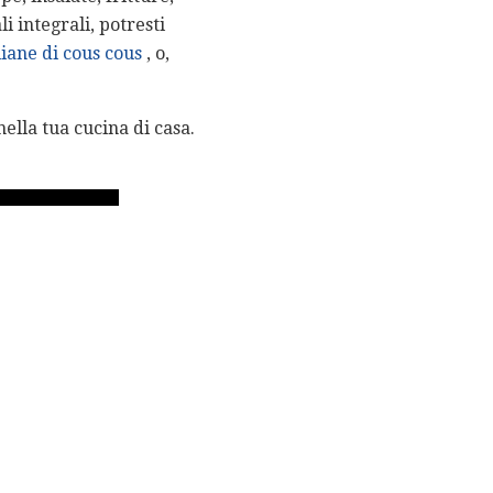
i integrali, potresti
liane di cous cous
, o,
ella tua cucina di casa.