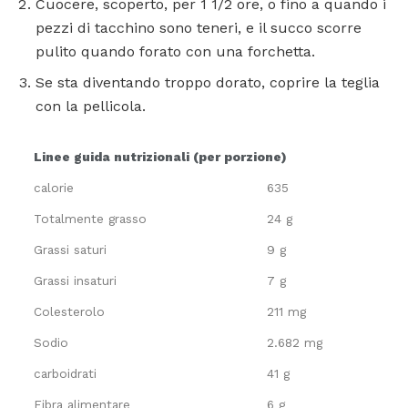
Cuocere, scoperto, per 1 1/2 ore, o fino a quando i
pezzi di tacchino sono teneri, e il succo scorre
pulito quando forato con una forchetta.
Se sta diventando troppo dorato, coprire la teglia
con la pellicola.
Linee guida nutrizionali (per porzione)
calorie
635
Totalmente grasso
24 g
Grassi saturi
9 g
Grassi insaturi
7 g
Colesterolo
211 mg
Sodio
2.682 mg
carboidrati
41 g
Fibra alimentare
6 g