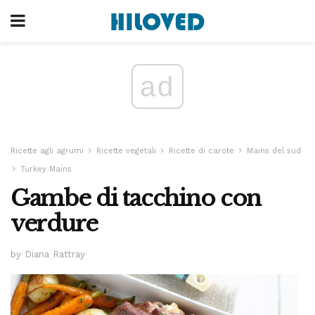
ad
Ricette agli agrumi
Ricette vegetali
Ricette di carote
Mains del sud
Turkey Mains
Gambe di tacchino con
verdure
by Diana Rattray