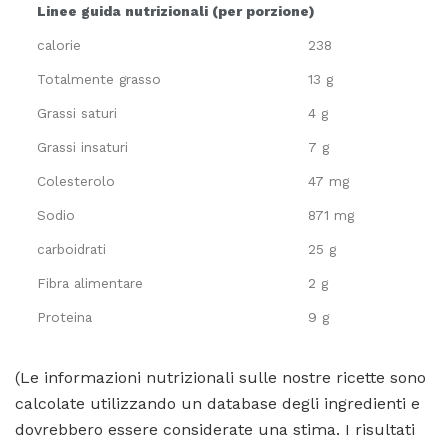
Linee guida nutrizionali (per porzione)
calorie
238
Totalmente grasso
13 g
Grassi saturi
4 g
Grassi insaturi
7 g
Colesterolo
47 mg
Sodio
871 mg
carboidrati
25 g
Fibra alimentare
2 g
Proteina
9 g
(Le informazioni nutrizionali sulle nostre ricette sono
calcolate utilizzando un database degli ingredienti e
dovrebbero essere considerate una stima. I risultati