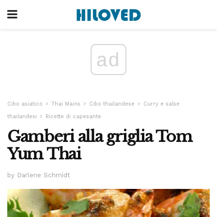
ad
Cibo asiatico
Thai Mains
Cibo thailandese
Curry e salse
thailandesi
Ricette di capesante
Gamberi alla griglia Tom
Yum Thai
by Darlene Schmidt