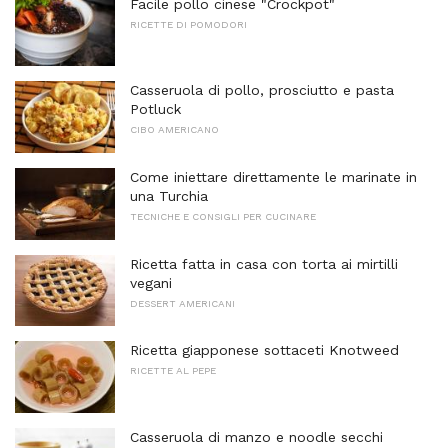
Facile pollo cinese "Crockpot"
RICETTE DI POMODORI
Casseruola di pollo, prosciutto e pasta
Potluck
CIBO AMERICANO
Come iniettare direttamente le marinate in
una Turchia
TECNICHE E CONSIGLI PER CUCINARE
Ricetta fatta in casa con torta ai mirtilli
vegani
DESSERT AMERICANI
Ricetta giapponese sottaceti Knotweed
RICETTE AL PEPE
Casseruola di manzo e noodle secchi