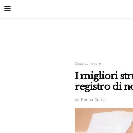
Cosa comprare
I migliori st
registro di 
by Donna Currie