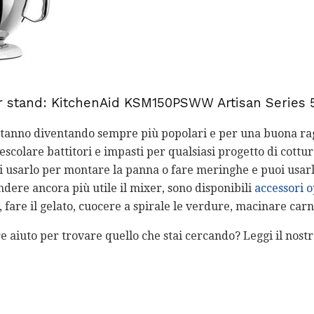
er stand: KitchenAid KSM150PSWW Artisan Series 
d stanno diventando sempre più popolari e per una buona ra
colare battitori e impasti per qualsiasi progetto di cottura,
oi usarlo per montare la panna o fare meringhe e puoi usarl
ndere ancora più utile il mixer, sono disponibili
accessori o
a, fare il gelato, cuocere a spirale le verdure, macinare carn
e aiuto per trovare quello che stai cercando? Leggi il nostr