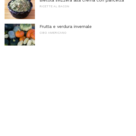
Bietola svizzera alla crema con pancetta
RICETTE AL BACON
Frutta e verdura invernale
CIBO AMERICANO