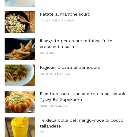
Patate al marrone scuro
COLAZIONE E BRUNCH
Il segreto per creare patatine fritte
croccanti a casa
CONTORNI
Fagiolini brasati al pomodoro
ANTIPASTI E SNACK
Ricetta russa di zucca e riso in casseruola -
Tykvy Ris Zapekanka
RICETTE VEGETALI
Tè della bolla del mango-noce di cocco
tailandese
TÈ