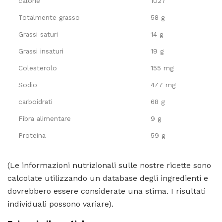
calorie
1027
Totalmente grasso
58 g
Grassi saturi
14 g
Grassi insaturi
19 g
Colesterolo
155 mg
Sodio
477 mg
carboidrati
68 g
Fibra alimentare
9 g
Proteina
59 g
(Le informazioni nutrizionali sulle nostre ricette sono
calcolate utilizzando un database degli ingredienti e
dovrebbero essere considerate una stima. I risultati
individuali possono variare).