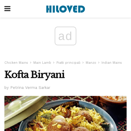
ad
Chicken Mains
Main Lamb
Piatti principali
Manzo
Indian Mains
Kofta Biryani
by Petrina Verma Sarkar