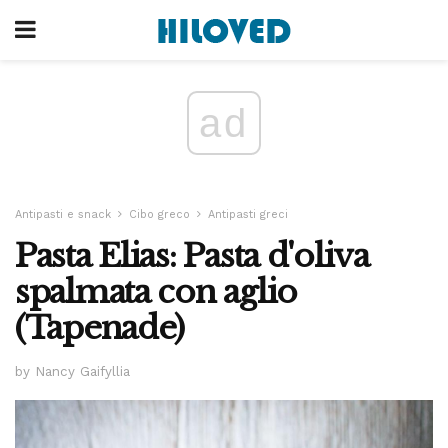
ad
Antipasti e snack
Cibo greco
Antipasti greci
Pasta Elias: Pasta d'oliva
spalmata con aglio
(Tapenade)
by Nancy Gaifyllia