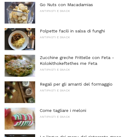
Go Nuts con Macadamias
ANTIPASTI E SNACK
Polpette facili in salsa di funghi
ANTIPASTI E SNACK
Zucchine greche Frittelle con Feta -
Kolokithokeftethes me Feta
ANTIPASTI E SNACK
Regali per gli amanti del formaggio
ANTIPASTI E SNACK
Come tagliare i meloni
ANTIPASTI E SNACK
La lingua dei menu del ristorante greco