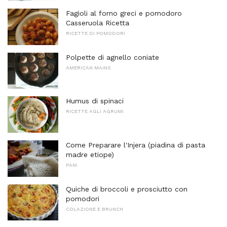
Fagioli al forno greci e pomodoro
Casseruola Ricetta
RICETTE DI POMODORI
Polpette di agnello coniate
AMERICAN MAINS
Humus di spinaci
RICETTE AGLI AGRUMI
Come Preparare l'Injera (piadina di pasta
madre etiope)
PANI
Quiche di broccoli e prosciutto con
pomodori
COLAZIONE E BRUNCH