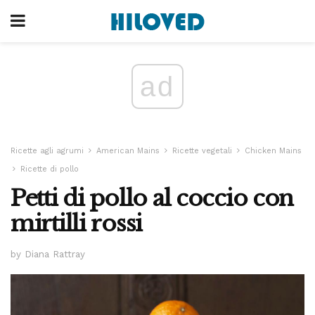
ad
Ricette agli agrumi
American Mains
Ricette vegetali
Chicken Mains
Ricette di pollo
Petti di pollo al coccio con
mirtilli rossi
by Diana Rattray