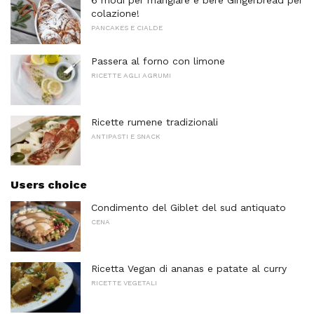
6 modi per mangiare e bere Gingerbread per
colazione!
PANCAKES E CIALDE
Passera al forno con limone
RICETTE AGLI AGRUMI
Ricette rumene tradizionali
ANTIPASTI E SNACK
Users choice
Condimento del Giblet del sud antiquato
CENA
Ricetta Vegan di ananas e patate al curry
RICETTE VEGETALI