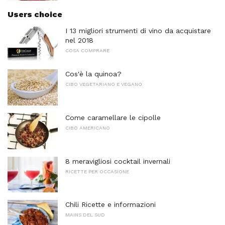
Users choice
I 13 migliori strumenti di vino da acquistare
nel 2018
COSA COMPRARE
Cos'è la quinoa?
CIBO VEGETARIANO E VEGANO
Come caramellare le cipolle
CIBO AMERICANO
8 meravigliosi cocktail invernali
RICETTE PER OCCASIONE
Chili Ricette e informazioni
MAINS DEL SUD