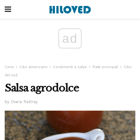
ad
Cena
Cibo americano
Condimenti e salse
Piatti principali
Cibo
del sud
Salsa agrodolce
by Diana Rattray