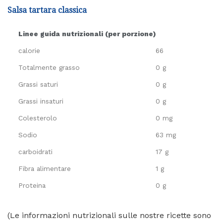
Salsa tartara classica
Linee guida nutrizionali (per porzione)
calorie
66
Totalmente grasso
0 g
Grassi saturi
0 g
Grassi insaturi
0 g
Colesterolo
0 mg
Sodio
63 mg
carboidrati
17 g
Fibra alimentare
1 g
Proteina
0 g
(Le informazioni nutrizionali sulle nostre ricette sono