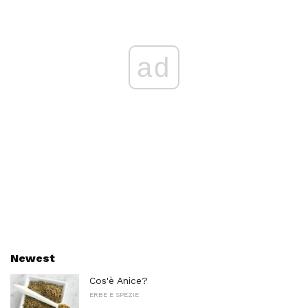
ad
Newest
Cos'è Anice?
ERBE E SPEZIE