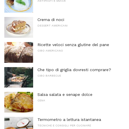
ANTIPASTI E SNACK
Crema di noci
DESSERT AMERICANI
Ricette veloci senza glutine del pane
CIBO AMERICANO
Che tipo di griglia dovresti comprare?
CIBO BARBECUE
Salsa salata e senape dolce
CENA
Termometro a lettura istantanea
TECNICHE E CONSIGLI PER CUCINARE