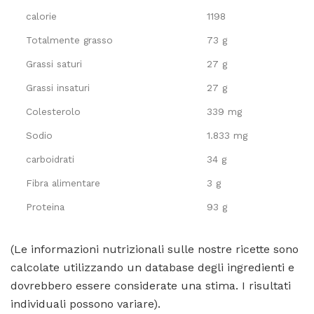
calorie
1198
Totalmente grasso
73 g
Grassi saturi
27 g
Grassi insaturi
27 g
Colesterolo
339 mg
Sodio
1.833 mg
carboidrati
34 g
Fibra alimentare
3 g
Proteina
93 g
(Le informazioni nutrizionali sulle nostre ricette sono
calcolate utilizzando un database degli ingredienti e
dovrebbero essere considerate una stima. I risultati
individuali possono variare).