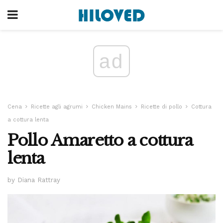
ad
Cena
Ricette agli agrumi
Chicken Mains
Ricette di pollo
Cottura
a cottura lenta
Pollo Amaretto a cottura
lenta
by Diana Rattray