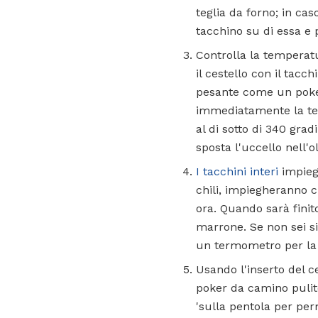
teglia da forno; in cas
tacchino su di essa e p
Controlla la temperatu
il cestello con il tac
pesante come un poker 
immediatamente la te
al di sotto di 340 gra
sposta l'uccello nell'o
I tacchini interi
impiega
chili, impiegheranno c
ora. Quando sarà finit
marrone. Se non sei si
un termometro per la 
Usando l'inserto del 
poker da camino pulito
'sulla pentola per per