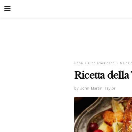
Cena
Cibo americano
Mains 
Ricetta della
by John Martin Taylor