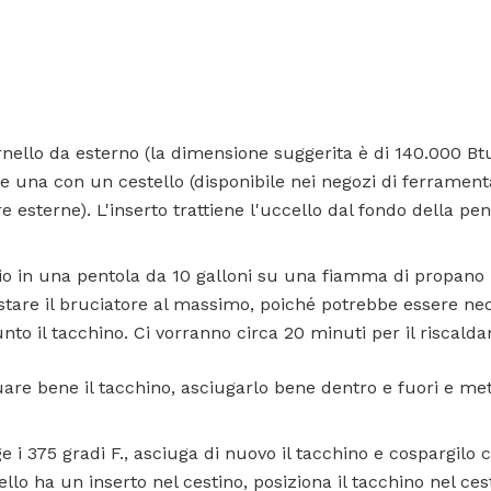
rnello da esterno (la dimensione suggerita è di 140.000 Bt
te una con un cestello (disponibile nei negozi di ferrament
 esterne). L'inserto trattiene l'uccello dal fondo della pent
olio in una pentola da 10 galloni su una fiamma di propano 
stare il bruciatore al massimo, poiché potrebbe essere ne
nto il tacchino. Ci vorranno circa 20 minuti per il riscalda
are bene il tacchino, asciugarlo bene dentro e fuori e met
 i 375 gradi F., asciuga di nuovo il tacchino e cospargilo 
nello ha un inserto nel cestino, posiziona il tacchino nel ce