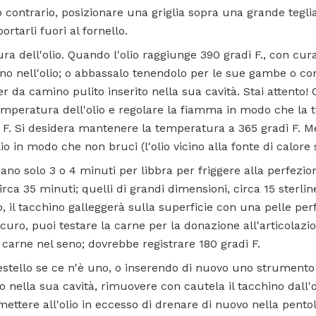
o contrario, posizionare una griglia sopra una grande teglia
ortarli fuori al fornello.
ra dell'olio. Quando l'olio raggiunge 390 gradi F., con c
chino nell'olio; o abbassalo tenendolo per le sue gambe o 
da camino pulito inserito nella sua cavità. Stai attento! 
mperatura dell'olio e regolare la fiamma in modo che la
di F. Si desidera mantenere la temperatura a 365 gradi F. M
lio in modo che non bruci (l'olio vicino alla fonte di calore 
no solo 3 o 4 minuti per libbra per friggere alla perfezione
irca 35 minuti; quelli di grandi dimensioni, circa 15 sterli
o, il tacchino galleggerà sulla superficie con una pelle p
curo, puoi testare la carne per la donazione all'articolazio
carne nel seno; dovrebbe registrare 180 gradi F.
cestello se ce n'è uno, o inserendo di nuovo uno strumen
 nella sua cavità, rimuovere con cautela il tacchino dall'o
mettere all'olio in eccesso di drenare di nuovo nella pento