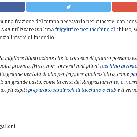
ro in una frazione del tempo necessario per cuocere, con co
.
Non
utilizzare
mai
una
friggitrice per tacchino al
chiuso, s
ziali rischi di incendio.
 la migliore illustrazione che io conosca di quanto possano esser
volta provato, fritto, non tornerai mai più al
tacchino arrost
lla grande pentola di olio per friggere qualcos'altro, come
pat
 di un grande pasto, come la cena del Ringraziamento, ci vorr
io. gli ospiti
preparano sandwich di tacchino o club
e li serv
galloni