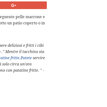
nseguente pelle marrone e
otto un patio coperto o in
e deliziosi e fritti i cibi
o
." Mentre il tacchino sta
atine fritte.Potete
servire
à solo circa un'ora
ono con patatine fritte. "
-