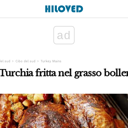
ad
del sud
Cibo del sud
Turkey Mains
 Turchia fritta nel grasso bolle