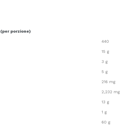
 (per porzione)
440
15 g
3 g
5 g
216 mg
2,232 mg
13 g
1 g
60 g