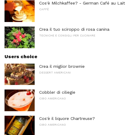
Cos'è Milchkaffee? - German Café au Lait
CAFFÈ
Crea il tuo sciroppo di rosa canina
TECNICHE E CONSIGLI PER CUCINARE
Users choice
Crea il miglior brownie
DESSERT AMERICANI
Cobbler di ciliegie
CIBO AMERICANO
Cos'è il liquore Chartreuse?
CIBO AMERICANO