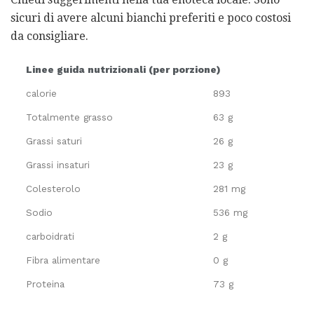
sicuri di avere alcuni bianchi preferiti e poco costosi
da consigliare.
Linee guida nutrizionali (per porzione)
calorie
893
Totalmente grasso
63 g
Grassi saturi
26 g
Grassi insaturi
23 g
Colesterolo
281 mg
Sodio
536 mg
carboidrati
2 g
Fibra alimentare
0 g
Proteina
73 g