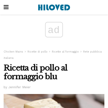
ad
Chicken Mains
Ricette di pollo
Ricette al formaggio
Rete pubblica
italiana
Ricetta di pollo al
formaggio blu
by Jennifer Meier