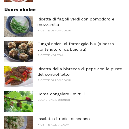
Users choice
Ricetta di fagioli verdi con pomodoro e
mozzarella
RICETTE DI POMODORI
Funghi ripieni al formaggio blu (a basso
contenuto di carboidrati)
RICETTE VEGETALI
Ricetta della bistecca di pepe con le punte
del controfiletto
RICETTE DI POMODORI
Come congelare i mirtilli
COLAZIONE E BRUNCH
Insalata di radici di sedano
RICETTE AGLI AGRUMI