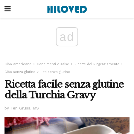
ad
Cibo americano
Condimenti e salse
Ricette del Ringraziamento
Cibo senza glutine
Lati senza glutine
Ricetta facile senza glutine
della Turchia Gravy
by Teri Gruss, MS