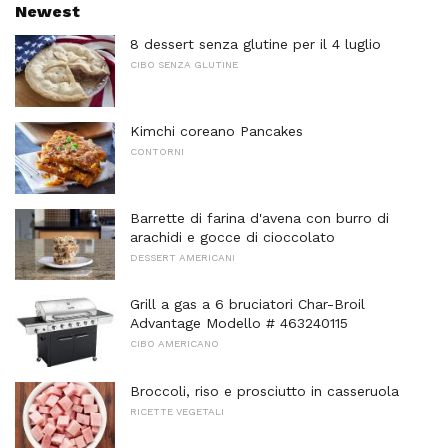
Newest
8 dessert senza glutine per il 4 luglio
CIBO SENZA GLUTINE
Kimchi coreano Pancakes
CONTORNI
Barrette di farina d'avena con burro di
arachidi e gocce di cioccolato
DESSERT AMERICANI
Grill a gas a 6 bruciatori Char-Broil
Advantage Modello # 463240115
CIBO AMERICANO
Broccoli, riso e prosciutto in casseruola
RICETTE VEGETALI