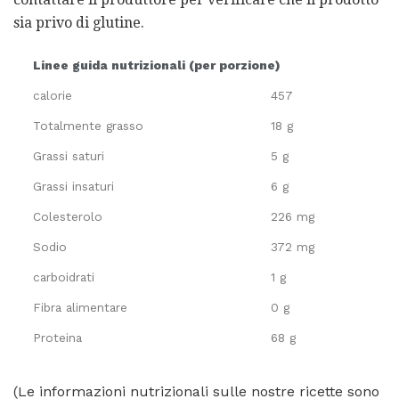
sia privo di glutine.
Linee guida nutrizionali (per porzione)
calorie
457
Totalmente grasso
18 g
Grassi saturi
5 g
Grassi insaturi
6 g
Colesterolo
226 mg
Sodio
372 mg
carboidrati
1 g
Fibra alimentare
0 g
Proteina
68 g
(Le informazioni nutrizionali sulle nostre ricette sono