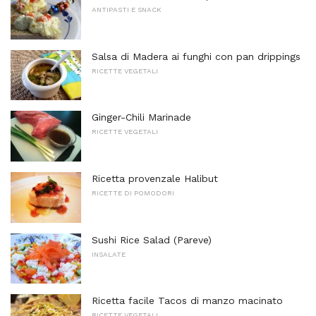
ANTIPASTI E SNACK
Salsa di Madera ai funghi con pan drippings
RICETTE VEGETALI
Ginger-Chili Marinade
RICETTE VEGETALI
Ricetta provenzale Halibut
RICETTE DI POMODORI
Sushi Rice Salad (Pareve)
INSALATE
Ricetta facile Tacos di manzo macinato
RICETTE VEGETALI