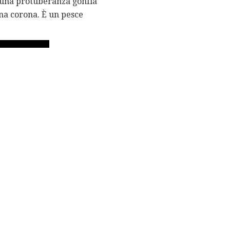
e una protuberanza gonfia
una corona. È un pesce