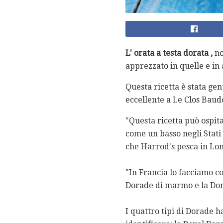
L'
orata
a testa dorata
,
no
apprezzato in quelle e in
Questa ricetta è stata ge
eccellente a Le Clos Baudo
"Questa ricetta può ospita
come un basso negli Stati 
che Harrod's pesca in Lond
"In Francia lo facciamo c
Dorade di marmo e la Dora
I quattro tipi di Dorade ha