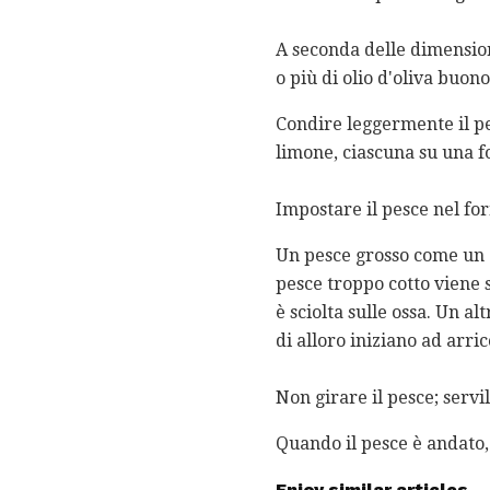
A seconda delle dimensioni
o più di olio d'oliva buono
Condire leggermente il pes
limone, ciascuna su una fo
Impostare il pesce nel fo
Un pesce grosso come un 
pesce troppo cotto viene s
è sciolta sulle ossa. Un al
di alloro iniziano ad arric
Non girare il pesce; servil
Quando il pesce è andato, 
Enjoy similar articles