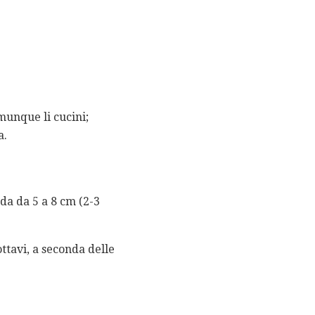
omunque li cucini;
a.
da da 5 a 8 cm (2-3
ottavi, a seconda delle