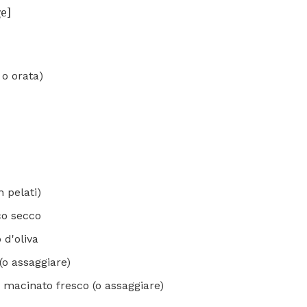
ge]
 o orata)
n pelati)
co secco
o d'oliva
(o assaggiare)
 macinato fresco (o assaggiare)