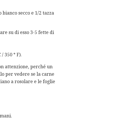
o bianco secco e 1/2 tazza
re su di esso 3-5 fette di
/ 350 ° F).
on attenzione, perché un
llo per vedere se la carne
iano a rosolare e le foglie
omani.