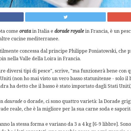
ta come
orata
in Italia e
dorade royale
in Francia, è un pes
 altre cucine mediterranee.
ntilmente concessa dal principe Philippe Poniatowski, che
in nella Valle della Loira in Francia.
re diversi tipi di pesce", scrive, "ma funzionerà bene con 
Uniti (non ho mai visto un vero basso statunitense - solo il b
ra ha detto che il basso è stato importato dagli Stati Uniti)
on
daurade
o dorade, ci sono quattro varietà: la Dorade grigi
de reale, che è la migliore per la sua carne soda e saporit
nno la stessa forma e variano da 3 a 4 kg [6-9 libbre]. Sono 