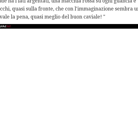
rade ha i lati argentati, una macchia rossa su ogni guancia 
 occhi, quasi sulla fronte, che con l'immaginazione sembra 
vale la pena, quasi meglio del buon caviale! "