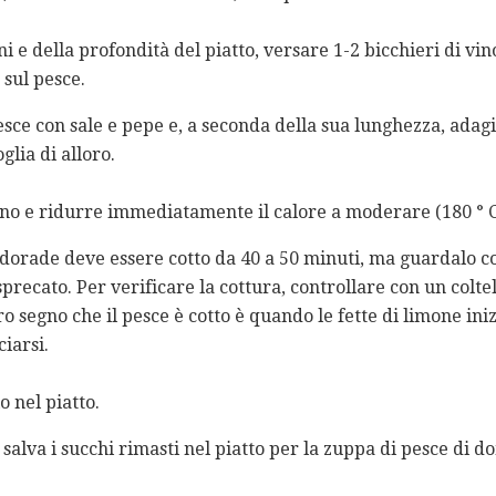
 e della profondità del piatto, versare 1-2 bicchieri di vin
 sul pesce.
ce con sale e pepe e, a seconda della sua lunghezza, adagia
glia di alloro.
rno e ridurre immediatamente il calore a moderare (180 ° C 
dorade deve essere cotto da 40 a 50 minuti, ma guardalo c
precato. Per verificare la cottura, controllare con un colte
tro segno che il pesce è cotto è quando le fette di limone iniz
ciarsi.
o nel piatto.
salva i succhi rimasti nel piatto per la zuppa di pesce di d