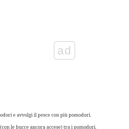
ad
omodori e avvolgi il pesce con più pomodori.
io (con le bucce ancora accese) tra i pomodori.