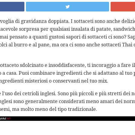
a voglia di gravidanza doppiata. I sottaceti sono anche deliz
cevole sorpresa per qualsiasi insalata di patate, sandwich s
 mai pensato a quanti gustosi sapori di sottaceti ci sono? S
olci al burro e al pane, ma ora ci sono anche sottaceti Thai d
ttaceto sdolcinato e insoddisfacente, ti incoraggio a fare il
 a casa. Puoi combinare ingredienti che si adattano al tuo p
ngredienti misteriosi o conservanti nel tuo mix.
'uso dei cetrioli inglesi. Sono più piccoli e più stretti dei n
i inglesi sono generalmente considerati meno amari dei norma
semi, ma molto meno del tipo tradizionale.