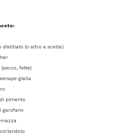
aceto:
distillato (o altro a scelta)
sher
(secco, fette)
 senape gialla
ero
 di pimento
di garofano
i mazza
 coriandolo