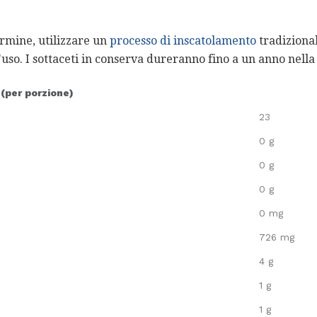
ermine, utilizzare un
processo di inscatolamento
tradizionale
uso. I sottaceti in conserva dureranno fino a un anno nella
 (per porzione)
23
0 g
0 g
0 g
0 mg
726 mg
4 g
1 g
1 g