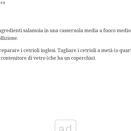
ero
ingredienti salamoia in una casseruola media a fuoco medio-
llizione.
parare i cetrioli inglesi. Tagliare i cetrioli a metà (o quarti
 contenitore di vetro (che ha un coperchio).
ad