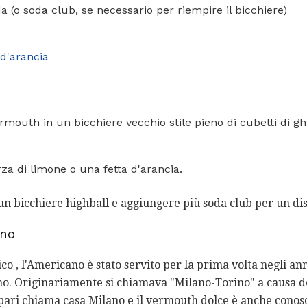
a (o soda club, se necessario per riempire il bicchiere)
 d'arancia
ermouth in un bicchiere vecchio stile pieno di cubetti di gh
za di limone o una fetta d'arancia.
n bicchiere highball e aggiungere più soda club per un dis
ano
co , l'Americano è stato servito per la prima volta negli ann
. Originariamente si chiamava "Milano-Torino" a causa del
pari chiama casa Milano e il vermouth dolce è anche cono