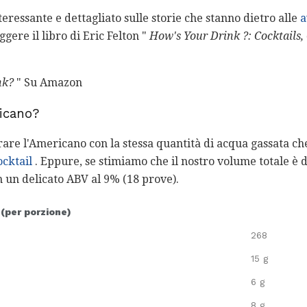
eressante e dettagliato sulle storie che stanno dietro alle
a
ggere il libro di Eric Felton "
How's Your Drink ?: Cocktails, 
nk?
" Su Amazon
ricano?
are l'Americano con la stessa quantità di acqua gassata ch
ocktail
. Eppure, se stimiamo che il nostro volume totale è d
 un delicato ABV al 9% (18 prove).
 (per porzione)
268
15 g
6 g
8 g