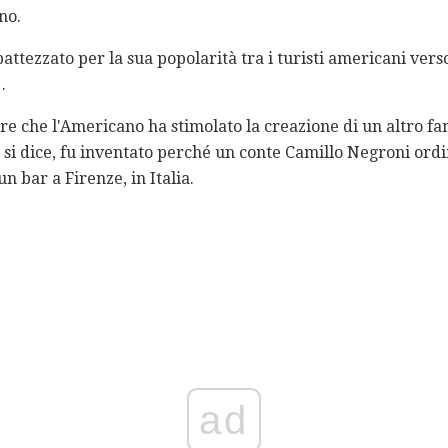
no.
ibattezzato per la sua popolarità tra i turisti americani vers
.
re che l'Americano ha stimolato la creazione di un altro f
 si dice, fu inventato perché un conte Camillo Negroni ord
n bar a Firenze, in Italia.
ad