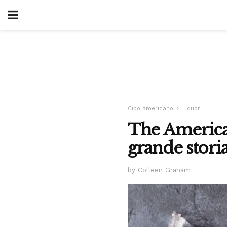
Cibo americano
Liquori
The America
grande stori
by Colleen Graham