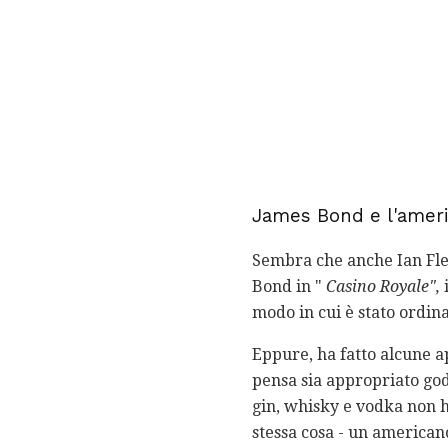
James Bond e l'amer
Sembra che anche Ian Flem
Bond in "
Casino Royale",
i
modo in cui è stato ordina
Eppure, ha fatto alcune ap
pensa sia appropriato god
gin, whisky e vodka non h
stessa cosa - un american