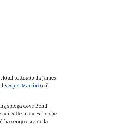
ocktail ordinato da James
il
Vesper Martini
(o il
ing spiega dove Bond
nei caffè francesi" e che
nd ha sempre avuto la