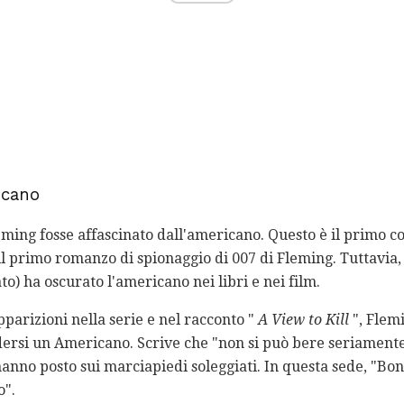
icano
ing fosse affascinato dall'americano. Questo è il primo c
l primo romanzo di spionaggio di 007 di Fleming. Tuttavia, 
to) ha oscurato l'americano nei libri e nei film.
parizioni nella serie e nel racconto "
A View to Kill
", Flem
ersi un Americano. Scrive che "non si può bere seriamente 
anno posto sui marciapiedi soleggiati. In questa sede, "Bo
o".