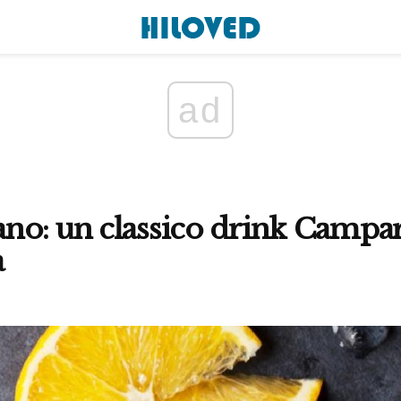
ad
no: un classico drink Campar
a