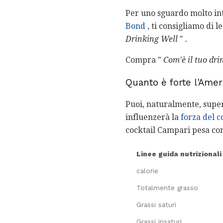
Per uno sguardo molto int
Bond
, ti consigliamo di le
Drinking Well
"
.
Compra "
Com'è il tuo dri
Quanto è forte l'Ame
Puoi, naturalmente, super
influenzerà la
forza del c
cocktail Campari pesa con
Linee guida nutrizionali
calorie
Totalmente grasso
Grassi saturi
Grassi insaturi