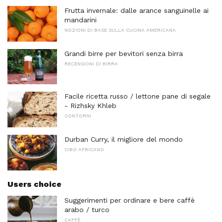
Frutta invernale: dalle arance sanguinelle ai
mandarini
NOZIONI DI BASE SULLA CUCINA AMERICANA
Grandi birre per bevitori senza birra
RECENSIONI DI BIRRA
Facile ricetta russo / lettone pane di segale
- Rizhsky Khleb
CONTORNI
Durban Curry, il migliore del mondo
CIBO AFRICANO
Users choice
Suggerimenti per ordinare e bere caffè
arabo / turco
CAFFÈ