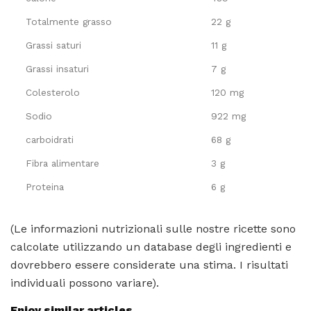
Totalmente grasso
22 g
Grassi saturi
11 g
Grassi insaturi
7 g
Colesterolo
120 mg
Sodio
922 mg
carboidrati
68 g
Fibra alimentare
3 g
Proteina
6 g
(Le informazioni nutrizionali sulle nostre ricette sono
calcolate utilizzando un database degli ingredienti e
dovrebbero essere considerate una stima. I risultati
individuali possono variare).
Enjoy similar articles