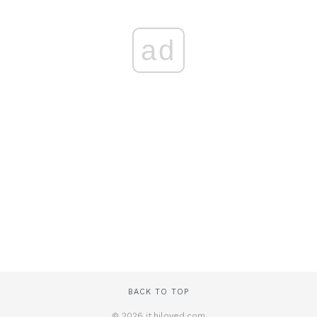
ad
BACK TO TOP
© 2026 it.hiloved.com