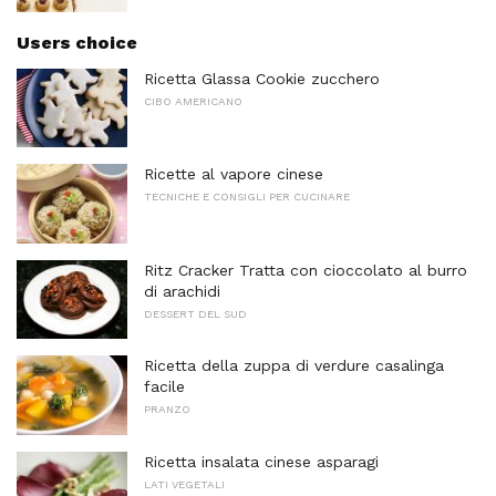
Users choice
Ricetta Glassa Cookie zucchero
CIBO AMERICANO
Ricette al vapore cinese
TECNICHE E CONSIGLI PER CUCINARE
Ritz Cracker Tratta con cioccolato al burro
di arachidi
DESSERT DEL SUD
Ricetta della zuppa di verdure casalinga
facile
PRANZO
Ricetta insalata cinese asparagi
LATI VEGETALI