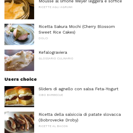
Mousse al limone Meyer leggera e soffice
RICETTE AGLI AGRUMI
Ricetta Sakura Mochi (Cherry Blossom
Sweet Rice Cakes)
DOLCI
Kefalograviera
GLOSSARIO CULINARIO
Users choice
Sliders di agnello con salsa Feta-Yogurt
CIBO BARBECUE
Ricetta della salsiccia di patate slovacca
(Bobrovecke Droby)
RICETTE AL BACON