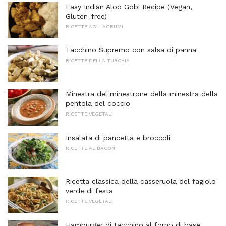
Easy Indian Aloo Gobi Recipe (Vegan,
Gluten-free)
RICETTE AGLI AGRUMI
Tacchino Supremo con salsa di panna
RICETTE DELLA TURCHIA
Minestra del minestrone della minestra della
pentola del coccio
RICETTE VEGETALI
Insalata di pancetta e broccoli
RICETTE AL BACON
Ricetta classica della casseruola del fagiolo
verde di festa
RICETTE VEGETALI
Hamburger di tacchino al forno di base