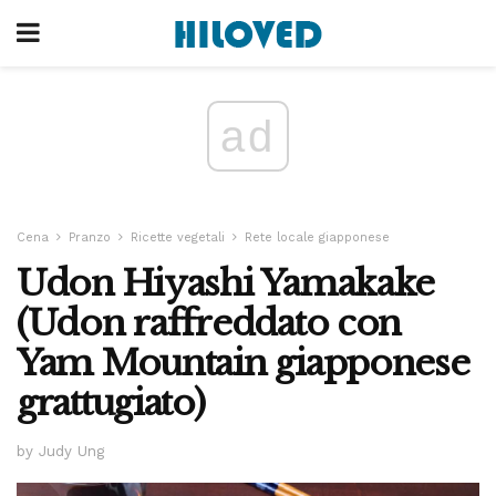
ad
Cena
Pranzo
Ricette vegetali
Rete locale giapponese
Udon Hiyashi Yamakake
(Udon raffreddato con
Yam Mountain giapponese
grattugiato)
by Judy Ung