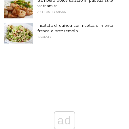
Gambero dolce saltato in padella stile
vietnamita
ANTIPASTI E SNACK
Insalata di quinoa con ricetta di menta
fresca e prezzemolo
INSALATE
ad