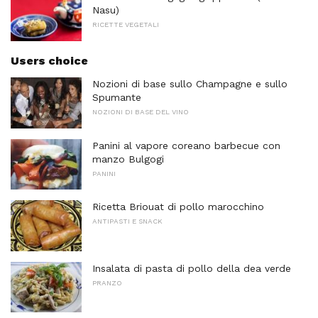
Nasu)
RICETTE VEGETALI
Users choice
Nozioni di base sullo Champagne e sullo
Spumante
NOZIONI DI BASE DEL VINO
Panini al vapore coreano barbecue con
manzo Bulgogi
PANINI
Ricetta Briouat di pollo marocchino
ANTIPASTI E SNACK
Insalata di pasta di pollo della dea verde
PRANZO