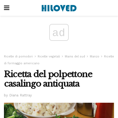
ad
Ricette di pomodori
Ricette vegetali
Mains del sud
Manzo
Ricette
di formaggio americano
Ricetta del polpettone
casalingo antiquata
by Diana Rattray