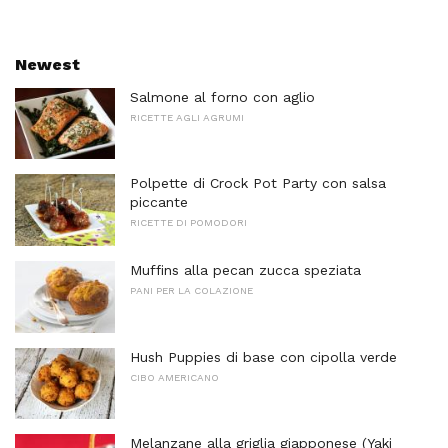
Newest
Salmone al forno con aglio
RICETTE AGLI AGRUMI
Polpette di Crock Pot Party con salsa
piccante
RICETTE DI POMODORI
Muffins alla pecan zucca speziata
PANI PER LA COLAZIONE
Hush Puppies di base con cipolla verde
CIBO AMERICANO
Melanzane alla griglia giapponese (Yaki