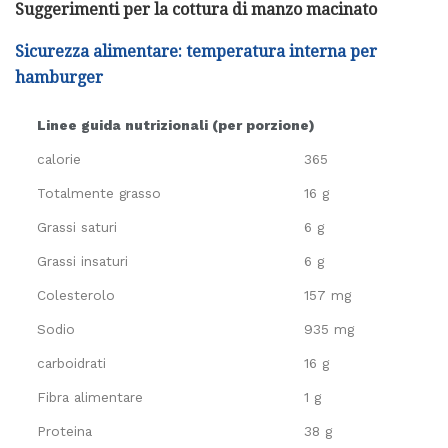
Suggerimenti per la cottura di manzo macinato
Sicurezza alimentare: temperatura interna per
hamburger
Linee guida nutrizionali (per porzione)
calorie
365
Totalmente grasso
16 g
Grassi saturi
6 g
Grassi insaturi
6 g
Colesterolo
157 mg
Sodio
935 mg
carboidrati
16 g
Fibra alimentare
1 g
Proteina
38 g