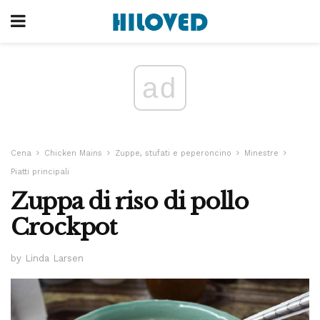
ad
Cena
Chicken Mains
Zuppe, stufati e peperoncino
Minestre
Piatti principali
Zuppa di riso di pollo
Crockpot
by Linda Larsen