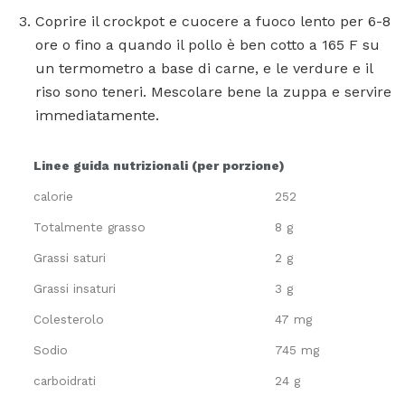
Coprire il crockpot e cuocere a fuoco lento per 6-8
ore o fino a quando il pollo è ben cotto a 165 F su
un termometro a base di carne, e le verdure e il
riso sono teneri. Mescolare bene la zuppa e servire
immediatamente.
Linee guida nutrizionali (per porzione)
calorie
252
Totalmente grasso
8 g
Grassi saturi
2 g
Grassi insaturi
3 g
Colesterolo
47 mg
Sodio
745 mg
carboidrati
24 g