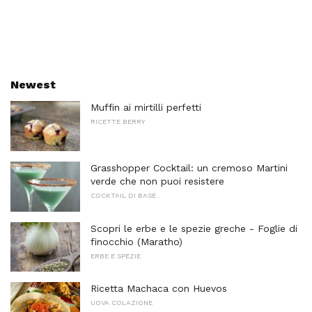
Newest
Muffin ai mirtilli perfetti
RICETTE BERRY
Grasshopper Cocktail: un cremoso Martini
verde che non puoi resistere
COCKTAIL DI BASE
Scopri le erbe e le spezie greche - Foglie di
finocchio (Maratho)
ERBE E SPEZIE
Ricetta Machaca con Huevos
UOVA COLAZIONE