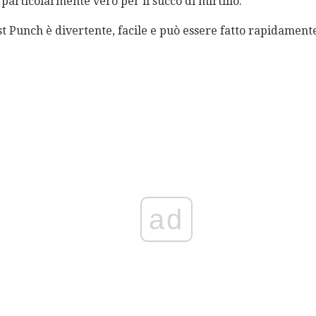
 particolarmente vero per il succo di mirtillo.
Punch è divertente, facile e può essere fatto rapidamente 
ad