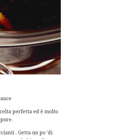
rance
elta perfetta ed è molto
apore.
ianti . Getta un po 'di