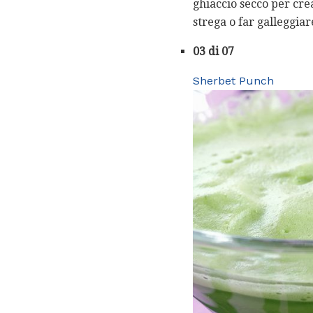
ghiaccio secco per crea
strega o far galleggiare
03 di 07
Sherbet Punch