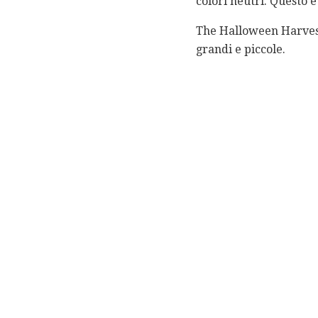
colori neutri. Questo è
The Halloween Harvest 
grandi e piccole.