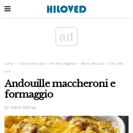
ad
Cena
Cibo americano
Ricette vegetali
Mains del sud
Cibo del
sud
Andouille maccheroni e
formaggio
by Diana Rattray