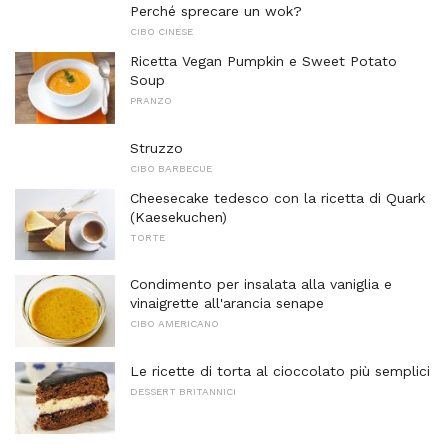
Perché sprecare un wok?
CIBO CINESE
Ricetta Vegan Pumpkin e Sweet Potato
Soup
PRANZO
Struzzo
CIBO BARBECUE
Cheesecake tedesco con la ricetta di Quark
(Kaesekuchen)
TORTE
Condimento per insalata alla vaniglia e
vinaigrette all'arancia senape
CIBO AMERICANO
Le ricette di torta al cioccolato più semplici
DESSERT BRITANNICI