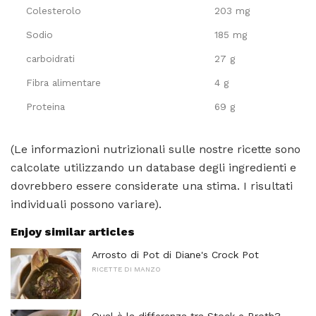
Colesterolo
203 mg
Sodio
185 mg
carboidrati
27 g
Fibra alimentare
4 g
Proteina
69 g
(Le informazioni nutrizionali sulle nostre ricette sono
calcolate utilizzando un database degli ingredienti e
dovrebbero essere considerate una stima. I risultati
individuali possono variare).
Enjoy similar articles
Arrosto di Pot di Diane's Crock Pot
RICETTE DI MANZO
Qual è la differenza tra Stock e Broth?