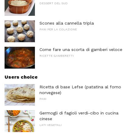
DESSERT DEL SUD
Scones alla cannella tripla
PANI PER LA COLAZIONE
Come fare una scorta di gamberi veloce
RICETTE GAMBERETTI
Users choice
Ricetta di base Lefse (patatina al forno
norvegese)
PANI
Germogli di fagioli verdi-cibo in cucina
cinese
LATI VEGETALI