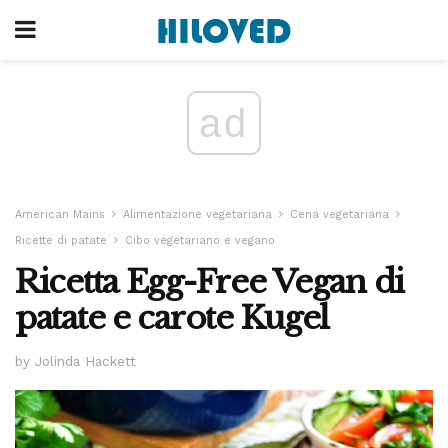
ad
American Mains
Alimentazione vegetariana
Cena vegetariana
Ricette di patate
Cibo vegetariano e vegano
Ricetta Egg-Free Vegan di
patate e carote Kugel
by Jolinda Hackett